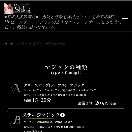
Skip to content
■有名人多数来店■「勇気と感動を捧げたい！」を座右の銘に
Me
Mr.ビーンやチャップリンのようなエンターテナーになるために
日々、挑戦し続けてている。
Home
»
マジックショー料金一覧