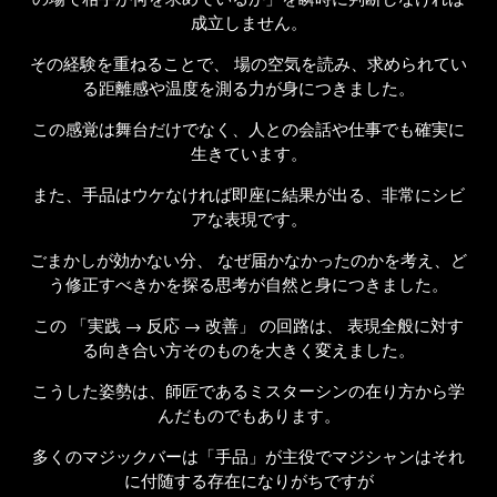
成立しません。
その経験を重ねることで、 場の空気を読み、
求められてい
る距離感や温度を
測る力が身につきました。
この感覚は舞台だけでなく、
人との会話や仕事でも確実に
生きています。
また、手品はウケなければ即座に結果が出る、
非常にシビ
アな表現です。
ごまかしが効かない分、
なぜ届かなかったのかを考え、
ど
う修正すべきかを探る思考が自然と身につきました。
この 「実践 → 反応 → 改善」 の回路は、
表現全般に対す
る向き合い方
そのものを大きく変えました。
こうした姿勢は、
師匠であるミスターシンの在り方から
学
んだものでもあります。
多くのマジックバーは「手品」が主役で
マジシャンはそれ
に付随する存在になりがちですが