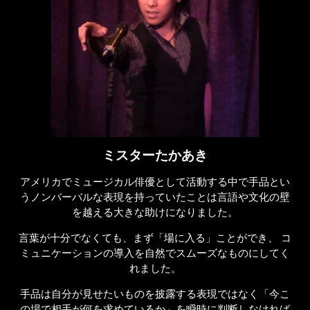
ミスターたかあき
アメリカで
ミュージカル俳優として
活動する中で
手品とい
うノンバーバルな表現を
持っていたことは
言語や文化の壁
を越える
大きな助けになりました。
言葉が十分でなくても、
まず「場に入る」ことができ、
コ
ミュニケーションの導入を
自然でスムーズなものにしてく
れました。
手品は自分が見せたいものを
披露する表現ではなく
「今こ
の場で相手が何を求めているか」
を瞬時に判断しなければ