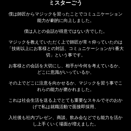
ミスターごう
僕は師匠からマジックを習ったことで
コミュニケーション
能力が劇的に向上しました。
僕は人との会話が
得意ではない方でした。
マジックを教えていただく上で
師匠が常々仰っていたのは
「技術以上にお客様との対話、コミュニケーションが1番大
切」
という事です。
お客様との会話を大切にし、
相手が今何を考えているか、
どこに意識がいっているか、
その上でどこに注意を向かせるか、
マジックを習う事でこ
れらの能力が磨かれました。
これは社会生活を送る上でとても重要なスキルで
そのおか
げで私は就職活動で面接即採用、
入社後も社内プレゼン、商談、飲み会などでも
能力を活か
し上手くいく場面が増えました。