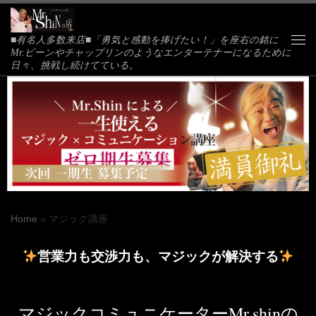
Skip to content
■有名人多数来店■「勇気と感動を捧げたい！」を座右の銘に
Me
Mr.ビーンやチャップリンのようなエンターテナーになるために
日々、挑戦し続けてている。
Home
»
マジック講座
営業力も交渉力も、マジックが解決する
マジックコミュニケーター
Mr.shinの