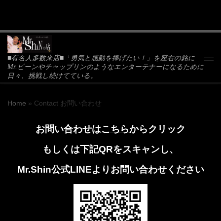
Skip to content
■有名人多数来店■「勇気と感動を捧げたい！」を座右の銘に
Me
Mr.ビーンやチャップリンのようなエンターテナーになるために
日々、挑戦し続けてている。
Home
»
Contact お問い合わせ
お問い合わせは
こちら
からクリック
もしくは下記QRをスキャンし、
Mr.Shin公式LINEよりお問い合わせください